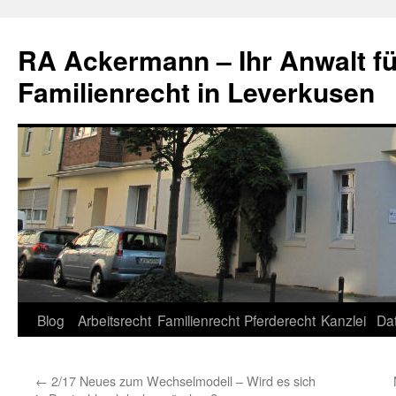
RA Ackermann – Ihr Anwalt fü
Familienrecht in Leverkusen
Zum
Blog
Arbeitsrecht
Familienrecht
Pferderecht
Kanzlei
Da
Inhalt
←
2/17 Neues zum Wechselmodell – Wird es sich
springen