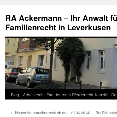
RA Ackermann – Ihr Anwalt fü
Familienrecht in Leverkusen
Zum
Blog
Arbeitsrecht
Familienrecht
Pferderecht
Kanzlei
Da
Inhalt
←
Neues Verbraucherrecht ab dem 13.06.2014!
Bei Reitbetei
springen