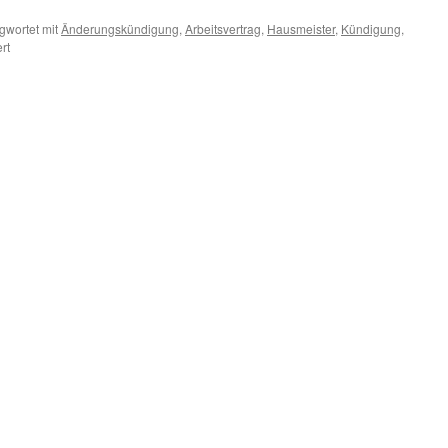
gwortet mit
Änderungskündigung
,
Arbeitsvertrag
,
Hausmeister
,
Kündigung
,
für
rt
Einseitige
Änderungen
der
Hausmeisterverträge
in
Leverkusen
möglich?!