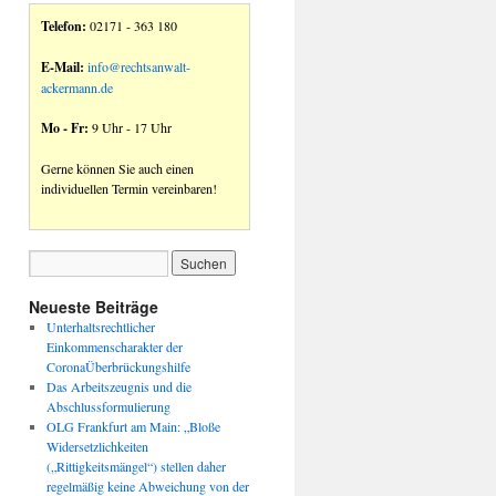
Telefon:
02171 - 363 180
E-Mail:
info@rechtsanwalt-
ackermann.de
Mo - Fr:
9 Uhr - 17 Uhr
Gerne können Sie auch einen
individuellen Termin vereinbaren!
Neueste Beiträge
Unterhaltsrechtlicher
Einkommenscharakter der
CoronaÜberbrückungshilfe
Das Arbeitszeugnis und die
Abschlussformulierung
OLG Frankfurt am Main: „Bloße
Widersetzlichkeiten
(„Rittigkeitsmängel“) stellen daher
regelmäßig keine Abweichung von der