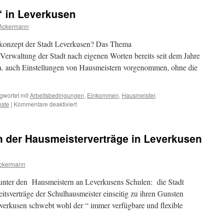
 in Leverkusen
 Ackermann
rkonzept der Stadt Leverkusen? Das Thema
 Verwaltung der Stadt nach eigenen Worten bereits seit dem Jahre
. a. auch Einstellungen von Hausmeistern vorgenommen, ohne die
gwortet mit
Arbeitsbedingungen
,
Einkommen
,
Hausmeister
,
für
nste
|
Kommentare deaktiviert
„Hausmeisterkonzept“
in
Leverkusen
n der Hausmeisterverträge in Leverkusen
Ackermann
unter den Hausmeistern an Leverkusens Schulen: die Stadt
itsverträge der Schulhausmeister einseitig zu ihren Gunsten
verkusen schwebt wohl der “ immer verfügbare und flexible