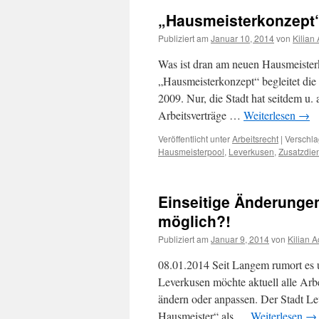
„Hausmeisterkonzept“
Publiziert am
Januar 10, 2014
von
Kilian
Was ist dran am neuen Hausmeiste
„Hausmeisterkonzept“ begleitet die
2009. Nur, die Stadt hat seitdem u
Arbeitsverträge …
Weiterlesen
→
Veröffentlicht unter
Arbeitsrecht
|
Verschla
Hausmeisterpool
,
Leverkusen
,
Zusatzdie
Einseitige Änderunge
möglich?!
Publiziert am
Januar 9, 2014
von
Kilian 
08.01.2014 Seit Langem rumort es 
Leverkusen möchte aktuell alle Arbe
ändern oder anpassen. Der Stadt Le
Hausmeister“ als …
Weiterlesen
→