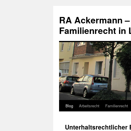
RA Ackermann – I
Familienrecht in
Blog
Arbeitsrecht
Familienrecht
Zum
Inhalt
Unterhaltsrechtliche
springen