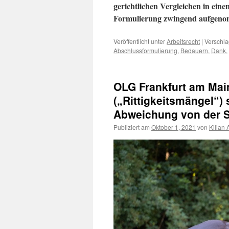
gerichtlichen Vergleichen in ein
Formulierung zwingend aufgeno
Veröffentlicht unter
Arbeitsrecht
|
Verschla
Abschlussformulierung
,
Bedauern
,
Dank
,
OLG Frankfurt am Main
(„Rittigkeitsmängel“) 
Abweichung von der S
Publiziert am
Oktober 1, 2021
von
Kilian