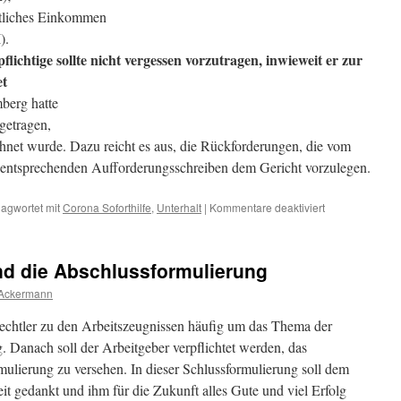
htliches Einkommen
).
flichtige sollte nicht vergessen vorzutragen, inwieweit er zur
et
berg hatte
rgetragen,
chnet wurde. Dazu reicht es aus, die Rückforderungen, die vom
 entsprechenden Aufforderungsschreiben dem Gericht vorzulegen.
für
lagwortet mit
Corona Soforthilfe
,
Unterhalt
|
Kommentare deaktiviert
Unterhaltsrecht
Einkommenscha
der
nd die Abschlussformulierung
CoronaÜberbrü
 Ackermann
tsrechtler zu den Arbeitszeugnissen häufig um das Thema der
 Danach soll der Arbeitgeber verpflichtet werden, das
mulierung zu versehen. In dieser Schlussformulierung soll dem
eit gedankt und ihm für die Zukunft alles Gute und viel Erfolg