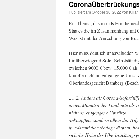
CoronaÜberbrückungs
Publiziert am
Oktober 30, 2022
von
Kilia
Ein Thema, das mir als Familienrech
Staates die im Zusammenhang mit C
Was ist mit der Anrechung von Rü
Hier muss deutlich unterschieden w
für überwiegend Solo -Selbstständi
zwischen 9000 € bzw. 15.000 € als r
knüpfte nicht an entgangene Umsatzhi
Oberlandesgericht Bamberg (Beschl
„…2. Anders als Corona-Soforthilfe
ersten Monaten der Pandemie als rei
nicht an entgangene Umsätze
anknüpften, sondern allein der Hilf
in existentieller Notlage dienten, b
sich die Höhe des Überbrückungsge