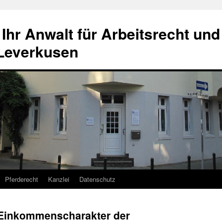
hr Anwalt für Arbeitsrecht und
 Leverkusen
Pferderecht
Kanzlei
Datenschutz
r Einkommenscharakter der