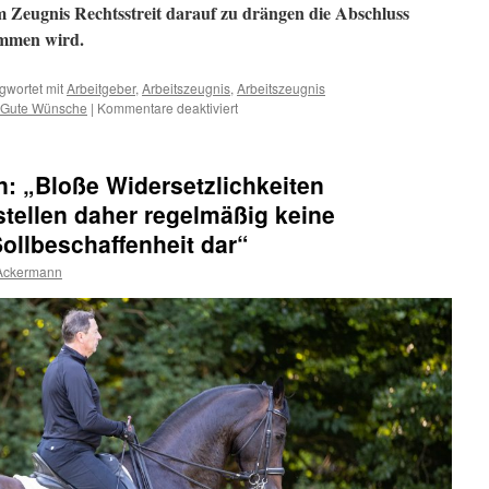
em Zeugnis Rechtsstreit darauf zu drängen die Abschluss
mmen wird.
gwortet mit
Arbeitgeber
,
Arbeitszeugnis
,
Arbeitszeugnis
für
Gute Wünsche
|
Kommentare deaktiviert
Das
Arbeitszeugnis
und
: „Bloße Widersetzlichkeiten
die
Abschlussformulierung
stellen daher regelmäßig keine
ollbeschaffenheit dar“
 Ackermann