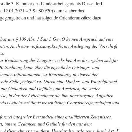
st die 3. Kammer des Landesarbeitsgerichts Düsseldorf
. 12.01.2021 – 3 Sa 800/20) dem ist aber das
tgegengetreten und hat folgende Orientierunssätze dazu
lbar aus § 109 Abs. 1 Satz 3 GewO keinen Anspruch auf eine
iten. Auch eine verfassungskonforme Auslegung der Vorschrift
is.
zur Realisierung des Zeugniszwecks bei. Aus ihr ergeben sich für
 Betrachtung keine über die eigentliche Leistungs- und
henden Informationen zur Beurteilung, inwieweit der
ende Stelle geeignet ist. Durch eine Dankes- und Wunschformel
hr nur Gedanken und Gefühle zum Ausdruck, die weder
eise, in der der Arbeitnehmer die ihm übertragenen Aufgaben
ür das Arbeitsverhältnis wesentlichen Charaktereigenschaften und
mel integraler Bestandteil eines qualifizierten Zeugnisses,
tet, innere Gedanken und Gefühle für den aus dem
en Arbeitnehmer zu äußern. Hierdurch würde seine durch Art. 5