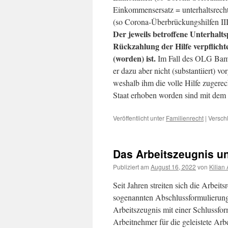
Einkommensersatz = unterhaltsrec
(so Corona-Überbrückungshilfen III
Der jeweils betroffene Unterhaltsp
Rückzahlung der Hilfe verpflicht
(worden) ist.
Im Fall des OLG Bam
er dazu aber nicht (substantiiert) vo
weshalb ihm die volle Hilfe zugere
Staat erhoben worden sind mit dem
Veröffentlicht unter
Familienrecht
|
Versch
Das Arbeitszeugnis u
Publiziert am
August 16, 2022
von
Kilian
Seit Jahren streiten sich die Arbei
sogenannten Abschlussformulierung.
Arbeitszeugnis mit einer Schlussfor
Arbeitnehmer für die geleistete Arb