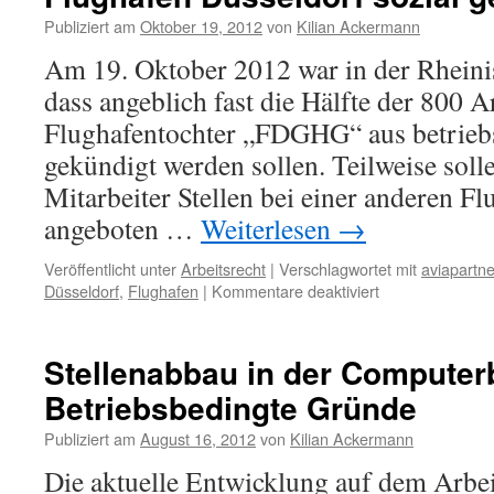
Publiziert am
Oktober 19, 2012
von
Kilian Ackermann
Am 19. Oktober 2012 war in der Rheinis
dass angeblich fast die Hälfte der 800 Ar
Flughafentochter „FDGHG“ aus betrie
gekündigt werden sollen. Teilweise soll
Mitarbeiter Stellen bei einer anderen F
angeboten …
Weiterlesen
→
Veröffentlicht unter
Arbeitsrecht
|
Verschlagwortet mit
aviapartne
für
Düsseldorf
,
Flughafen
|
Kommentare deaktiviert
Sind
betriebsbedingt
Kündigungen
Stellenabbau in der Computer
am
Betriebsbedingte Gründe
Flughafen
Düsseldorf
Publiziert am
August 16, 2012
von
Kilian Ackermann
sozial
gerfertigt?
Die aktuelle Entwicklung auf dem Arbe