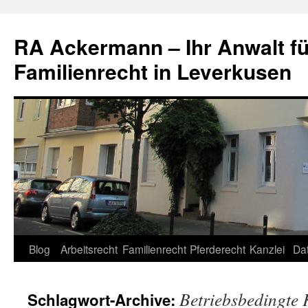
RA Ackermann – Ihr Anwalt fü
Familienrecht in Leverkusen
Zum
Blog
Arbeitsrecht
Familienrecht
Pferderecht
Kanzlei
Da
Inhalt
Betriebsbedingte
Schlagwort-Archive:
springen