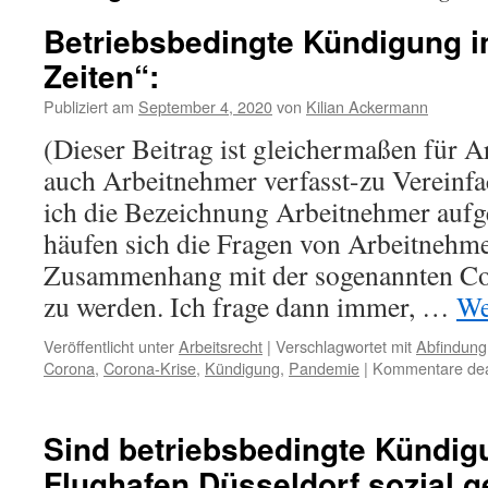
Betriebsbedingte Kündigung i
Zeiten“:
Publiziert am
September 4, 2020
von
Kilian Ackermann
(Dieser Beitrag ist gleichermaßen für 
auch Arbeitnehmer verfasst-zu Verein
ich die Bezeichnung Arbeitnehmer auf
häufen sich die Fragen von Arbeitnehme
Zusammenhang mit der sogenannten Co
zu werden. Ich frage dann immer, …
We
Veröffentlicht unter
Arbeitsrecht
|
Verschlagwortet mit
Abfindung
Corona
,
Corona-Krise
,
Kündigung
,
Pandemie
|
Kommentare deak
Sind betriebsbedingte Kündi
Flughafen Düsseldorf sozial ge