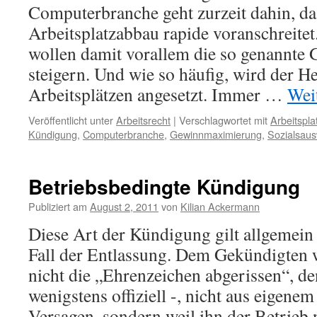
Computerbranche geht zurzeit dahin, da
Arbeitsplatzabbau rapide voranschreite
wollen damit vorallem die so genannt
steigern. Und wie so häufig, wird der H
Arbeitsplätzen angesetzt. Immer …
Wei
Veröffentlicht unter
Arbeitsrecht
|
Verschlagwortet mit
Arbeitspl
Kündigung
,
Computerbranche
,
Gewinnmaximierung
,
Sozialsaus
Betriebsbedingte Kündigung
Publiziert am
August 2, 2011
von
Kilian Ackermann
Diese Art der Kündigung gilt allgemein
Fall der Entlassung. Dem Gekündigten
nicht die „Ehrenzeichen abgerissen“, de
wenigstens offiziell -, nicht aus eigene
Versagen, sondern weil ihn der Betrieb